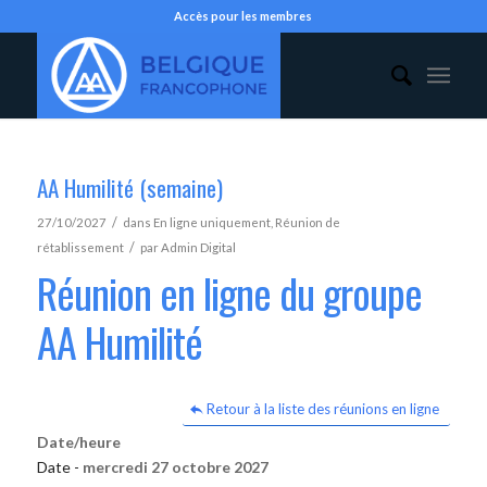
Accès pour les membres
AA Humilité (semaine)
/
27/10/2027
dans
En ligne uniquement
,
Réunion de
/
rétablissement
par
Admin Digital
Réunion en ligne du groupe
AA Humilité
Retour à la liste des réunions en ligne
Date/heure
Date -
mercredi 27 octobre 2027