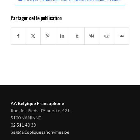
Partager cette publication
AA Belgique Francophone
Rue des Pieds d'Alouette, 42 b
5100 NANINNE
02 511 40 30
bsg@alcooliquesanonymes.be