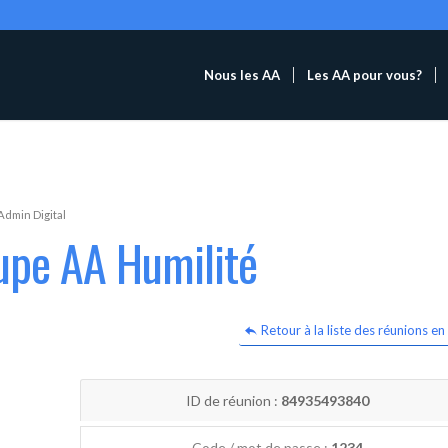
Nous les AA
Les AA pour vous?
Admin Digital
upe AA Humilité
Retour à la liste des réunions en 
ID de réunion :
84935493840
Code / mot de passe :
1234