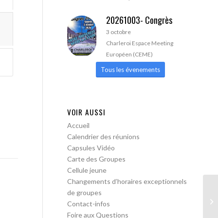
20261003- Congrès
3 octobre
Charleroi Espace Meeting
Européen (CEME)
Tous les évenements
VOIR AUSSI
Accueil
Calendrier des réunions
Capsules Vidéo
Carte des Groupes
Cellule jeune
Changements d’horaires exceptionnels
de groupes
AA
Contact-infos
Foire aux Questions