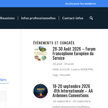
Accès pour les membres
Reunions
Infos professionnelles
Contact-infos
ÉVÈNEMENTS ET CONGRÈS
28-30 Août 2026 – Forum
Francophone Européen du
Service
28 août
-
30 août
MISE A JOUR: Centre ADDEPPA,
Vigy , Moselle
ligne
18-20 septembre 2026
-8th Internationale – AA
Ardennes Conventions
18 septembre
-
20 septembre
Hotel Vayamundo Houffalize