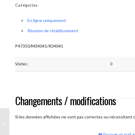
Catégories
En ligne uniquement
Réunion de rétablissement
P47350/M34041/R34041
Visites :
0
Changements / modifications
Si les données affichées ne sont pas correctes ou nécessitent d'
AA Humilité (semaine)
Envoyer un mail a