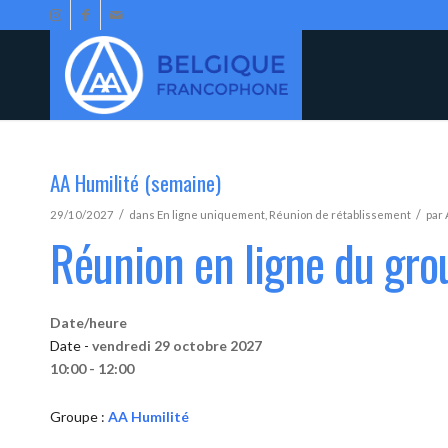
AA Humilité (semaine)
/
/
29/10/2027
dans
En ligne uniquement
,
Réunion de rétablissement
par
Réunion en ligne du gro
Date/heure
Date -
vendredi 29 octobre 2027
10:00 - 12:00
Groupe :
AA Humilité