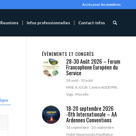
Accès pour les membres
Reunions
Infos professionnelles
Contact-infos
ÉVÈNEMENTS ET CONGRÈS
28-30 Août 2026 – Forum
Francophone Européen du
Service
28 août
-
30 août
MISE A JOUR: Centre ADDEPPA,
Vigy , Moselle
ligne
18-20 septembre 2026
-8th Internationale – AA
Ardennes Conventions
18 septembre
-
20 septembre
Hotel Vayamundo Houffalize