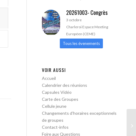
20261003- Congrès
3 octobre
Charleroi Espace Meeting
Européen (CEME)
Tous les évenements
VOIR AUSSI
Accueil
Calendrier des réunions
Capsules Vidéo
Carte des Groupes
Cellule jeune
Changements d’horaires exceptionnels
de groupes
AA
Contact-infos
Foire aux Questions