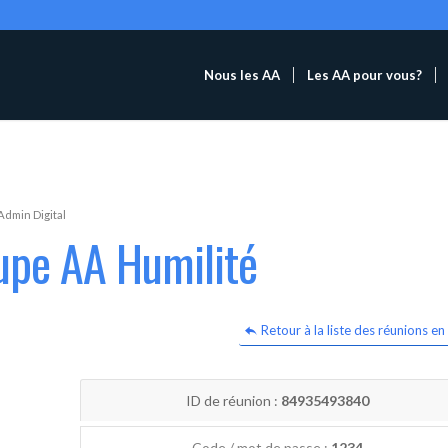
Nous les AA
Les AA pour vous?
Admin Digital
upe AA Humilité
Retour à la liste des réunions en 
ID de réunion :
84935493840
Code / mot de passe :
1234