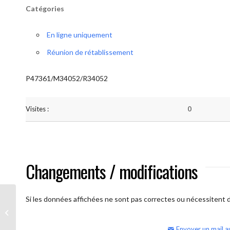
Catégories
En ligne uniquement
Réunion de rétablissement
P47361/M34052/R34052
Visites :
0
Changements / modifications
Si les données affichées ne sont pas correctes ou nécessitent d'
AA Humilité (semaine)
Envoyer un mail a