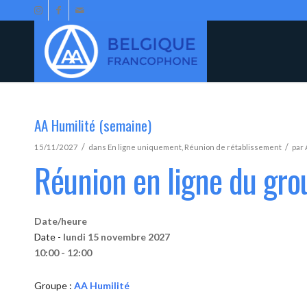
AA Humilité (semaine)
/
/
15/11/2027
dans
En ligne uniquement
,
Réunion de rétablissement
par
Réunion en ligne du gro
Date/heure
Date -
lundi 15 novembre 2027
10:00 - 12:00
Groupe :
AA Humilité