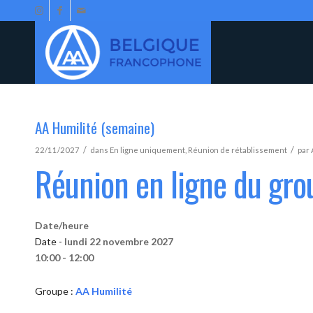
AA Humilité (semaine)
/
/
22/11/2027
dans
En ligne uniquement
,
Réunion de rétablissement
par
Réunion en ligne du gro
Date/heure
Date -
lundi 22 novembre 2027
10:00 - 12:00
Groupe :
AA Humilité