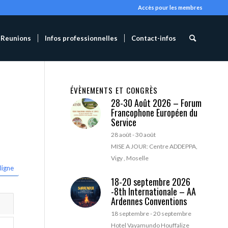
Accès pour les membres
Reunions
Infos professionnelles
Contact-infos
ÉVÈNEMENTS ET CONGRÈS
28-30 Août 2026 – Forum
Francophone Européen du
Service
28 août
-
30 août
MISE A JOUR: Centre ADDEPPA,
Vigy , Moselle
ligne
18-20 septembre 2026
-8th Internationale – AA
Ardennes Conventions
18 septembre
-
20 septembre
Hotel Vayamundo Houffalize