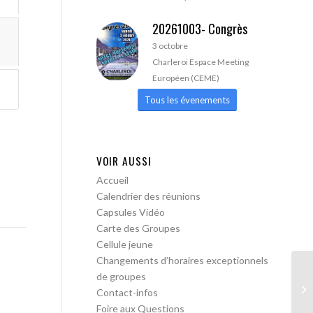
20261003- Congrès
3 octobre
Charleroi Espace Meeting
Européen (CEME)
Tous les évenements
VOIR AUSSI
Accueil
Calendrier des réunions
Capsules Vidéo
Carte des Groupes
Cellule jeune
Changements d’horaires exceptionnels
de groupes
AA
Contact-infos
Foire aux Questions