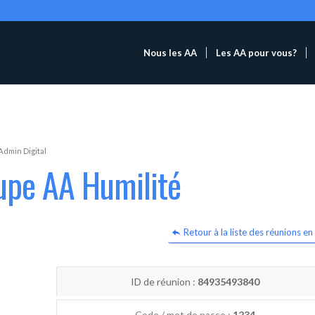
Nous les AA
Les AA pour vous?
Admin Digital
upe AA Humilité
Retour à la liste des réunions en 
ID de réunion :
84935493840
Code / mot de passe :
1234