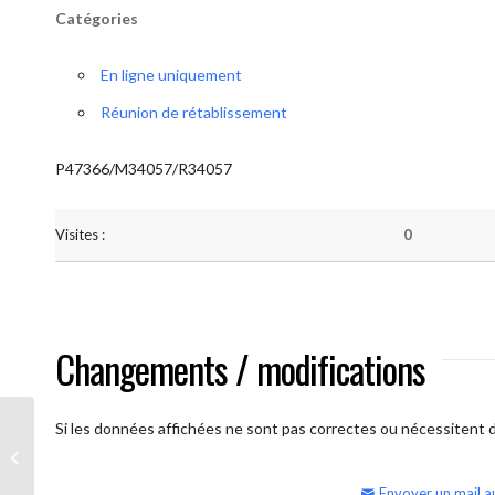
Catégories
En ligne uniquement
Réunion de rétablissement
P47366/M34057/R34057
Visites :
0
Changements / modifications
Si les données affichées ne sont pas correctes ou nécessitent d'
AA Humilité (semaine)
Envoyer un mail a