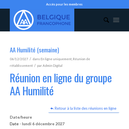
Accès pour les membres
AA Humilité (semaine)
/
06/12/2027
dans
En ligne uniquement
,
Réunion de
/
rétablissement
par
Admin Digital
Réunion en ligne du groupe
AA Humilité
Retour à la liste des réunions en ligne
Date/heure
Date -
lundi 6 décembre 2027