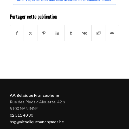
Partager cette publication
AA Belgique Francophone
Rue des Pieds d'Alouette, 42 b
5100 NANINNE
02 511 40 30
bsg@alcooliquesanonymes.be