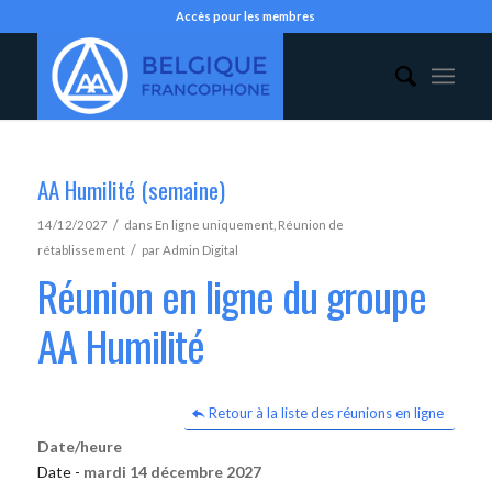
Accès pour les membres
AA Humilité (semaine)
/
14/12/2027
dans
En ligne uniquement
,
Réunion de
/
rétablissement
par
Admin Digital
Réunion en ligne du groupe
AA Humilité
Retour à la liste des réunions en ligne
Date/heure
Date -
mardi 14 décembre 2027