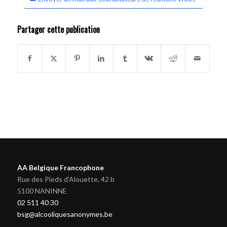
Partager cette publication
AA Belgique Francophone
Rue des Pieds d'Alouette, 42 b
5100 NANINNE
02 511 40 30
bsg@alcooliquesanonymes.be