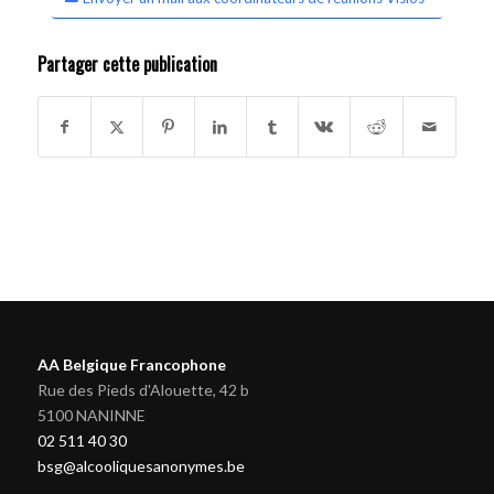
Partager cette publication
AA Belgique Francophone
Rue des Pieds d'Alouette, 42 b
5100 NANINNE
02 511 40 30
bsg@alcooliquesanonymes.be