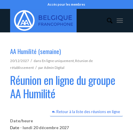
Accès pour les membres
AA Humilité (semaine)
/
20/12/2027
dans
En ligne uniquement
,
Réunion de
/
rétablissement
par
Admin Digital
Réunion en ligne du groupe
AA Humilité
Retour à la liste des réunions en ligne
Date/heure
Date -
lundi 20 décembre 2027