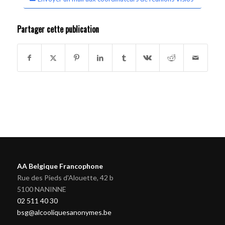
Partager cette publication
AA Belgique Francophone
Rue des Pieds d'Alouette, 42 b
5100 NANINNE
02 511 40 30
bsg@alcooliquesanonymes.be