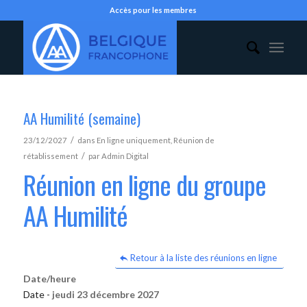
Accès pour les membres
AA Humilité (semaine)
/
23/12/2027
dans
En ligne uniquement
,
Réunion de
/
rétablissement
par
Admin Digital
Réunion en ligne du groupe
AA Humilité
Retour à la liste des réunions en ligne
Date/heure
Date -
jeudi 23 décembre 2027