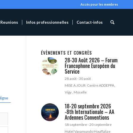
Accès pour les membres
Reunions
Infos professionnelles
Contact-infos
ÉVÈNEMENTS ET CONGRÈS
28-30 Août 2026 – Forum
Francophone Européen du
Service
28 août
-
30 août
MISE A JOUR: Centre ADDEPPA,
Vigy , Moselle
ligne
18-20 septembre 2026
-8th Internationale – AA
Ardennes Conventions
18 septembre
-
20 septembre
Hotel Vayamundo Houffalize