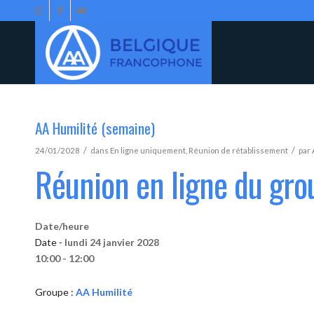
AA Humilité (semaine)
/
/
24/01/2028
dans
En ligne uniquement
,
Réunion de rétablissement
par
Réunion en ligne du gro
Date/heure
Date -
lundi 24 janvier 2028
10:00 - 12:00
Groupe :
AA Humilité