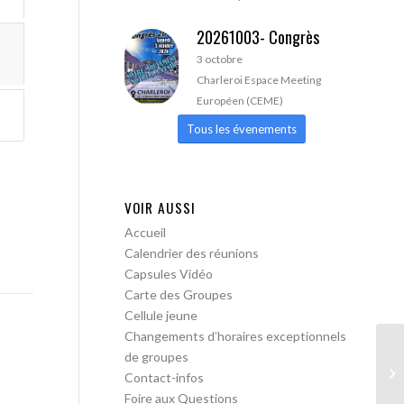
20261003- Congrès
3 octobre
Charleroi Espace Meeting
Européen (CEME)
Tous les évenements
VOIR AUSSI
Accueil
Calendrier des réunions
Capsules Vidéo
Carte des Groupes
Cellule jeune
Changements d’horaires exceptionnels
de groupes
AA
Contact-infos
Foire aux Questions