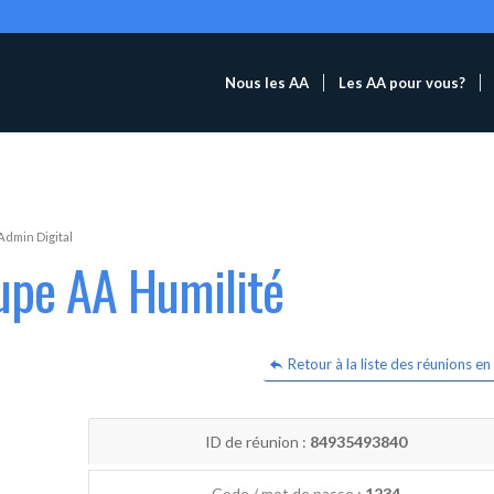
Nous les AA
Les AA pour vous?
Admin Digital
upe AA Humilité
Retour à la liste des réunions en 
ID de réunion :
84935493840
Code / mot de passe :
1234