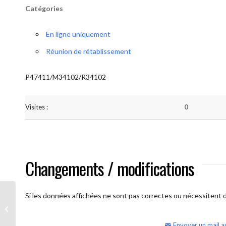
Catégories
En ligne uniquement
Réunion de rétablissement
P47411/M34102/R34102
Visites :
0
Changements / modifications
Si les données affichées ne sont pas correctes ou nécessitent d'
AA Humilité (semaine)
Envoyer un mail a