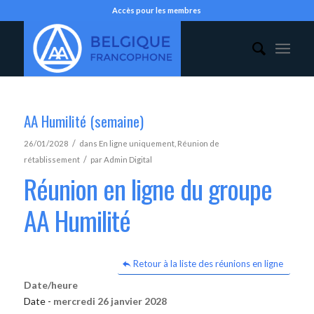
Accès pour les membres
AA Humilité (semaine)
/
26/01/2028
dans
En ligne uniquement
,
Réunion de
/
rétablissement
par
Admin Digital
Réunion en ligne du groupe
AA Humilité
Retour à la liste des réunions en ligne
Date/heure
Date -
mercredi 26 janvier 2028