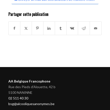
Partager cette publication
AA Belgique Francophone
Rue des Pieds d'Alouette, 42 b
5100 NANINNE
02 511 40 30
bsg@alcooliquesanonymes.be