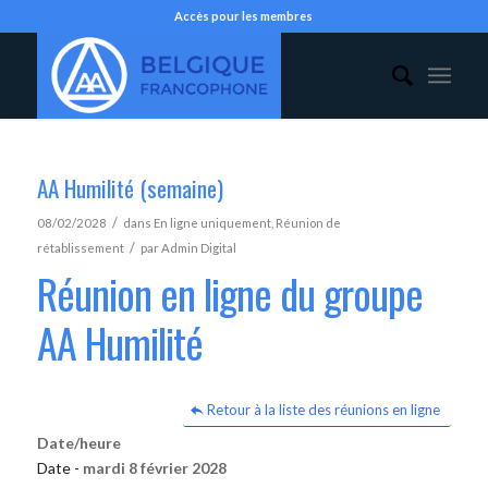
Accès pour les membres
AA Humilité (semaine)
/
08/02/2028
dans
En ligne uniquement
,
Réunion de
/
rétablissement
par
Admin Digital
Réunion en ligne du groupe
AA Humilité
Retour à la liste des réunions en ligne
Date/heure
Date -
mardi 8 février 2028