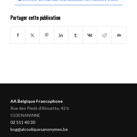
Partager cette publication
AA Belgique Francophone
Rue des Pieds d'Alouette, 42 b
5100 NANINNE
02 511 40 30
bsg@alcooliquesanonymes.be