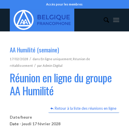
Accès pour les membres
AA Humilité (semaine)
/
17/02/2028
dans
En ligne uniquement
,
Réunion de
/
rétablissement
par
Admin Digital
Réunion en ligne du groupe
AA Humilité
Retour à la liste des réunions en ligne
Date/heure
Date -
jeudi 17 février 2028