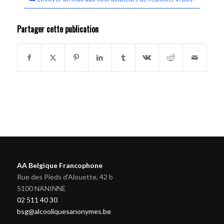
Partager cette publication
AA Belgique Francophone
Rue des Pieds d'Alouette, 42 b
5100 NANINNE
02 511 40 30
bsg@alcooliquesanonymes.be