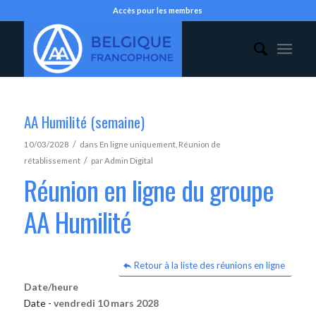
Accès pour les membres
AA Humilité (semaine)
/
10/03/2028
dans
En ligne uniquement
,
Réunion de
/
rétablissement
par
Admin Digital
Réunion en ligne du groupe
AA Humilité
Retour à la liste des réunions en ligne
Date/heure
Date -
vendredi 10 mars 2028