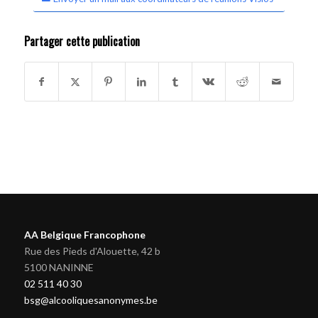
Partager cette publication
AA Belgique Francophone
Rue des Pieds d'Alouette, 42 b
5100 NANINNE
02 511 40 30
bsg@alcooliquesanonymes.be