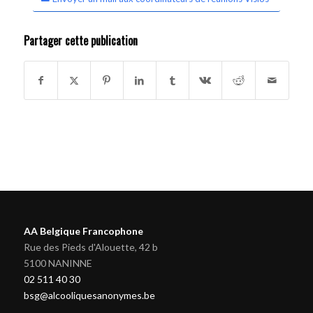
Partager cette publication
AA Belgique Francophone
Rue des Pieds d'Alouette, 42 b
5100 NANINNE
02 511 40 30
bsg@alcooliquesanonymes.be