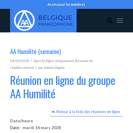
Accès pour les membres
AA Humilité (semaine)
/
14/03/2028
dans
En ligne uniquement
,
Réunion de
/
rétablissement
par
Admin Digital
Réunion en ligne du groupe
AA Humilité
Retour à la liste des réunions en ligne
Date/heure
Date -
mardi 14 mars 2028