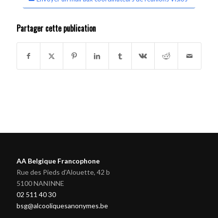
Partager cette publication
AA Belgique Francophone
Rue des Pieds d'Alouette, 42 b
5100 NANINNE
02 511 40 30
bsg@alcooliquesanonymes.be