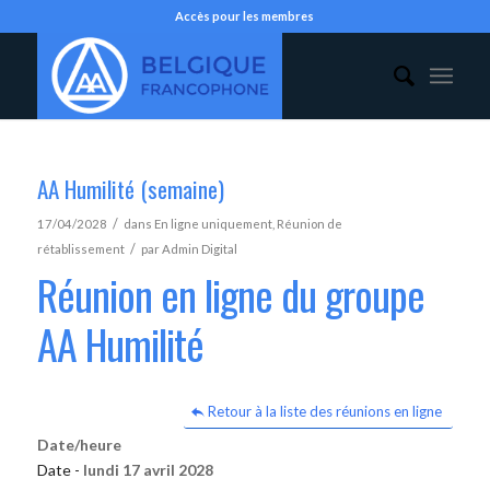
Accès pour les membres
AA Humilité (semaine)
/
17/04/2028
dans
En ligne uniquement
,
Réunion de
/
rétablissement
par
Admin Digital
Réunion en ligne du groupe
AA Humilité
Retour à la liste des réunions en ligne
Date/heure
Date -
lundi 17 avril 2028