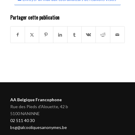
Partager cette publication
AA Belgique Francophone
Rue des Pieds d'Alouette, 42 b
5100 NANINNE
02 511 40 30
bsg@alcooliquesanonymes.be