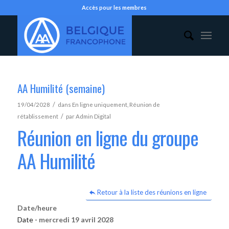
Accès pour les membres
AA Humilité (semaine)
/
19/04/2028
dans
En ligne uniquement
,
Réunion de
/
rétablissement
par
Admin Digital
Réunion en ligne du groupe
AA Humilité
Retour à la liste des réunions en ligne
Date/heure
Date -
mercredi 19 avril 2028