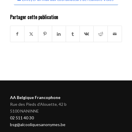
Partager cette publication
AA Belgique Francophone
Rue des Pieds d'Alouette, 42 b
5100 NANINNE
02 511 40 30
bsg@alcooliquesanonymes.be