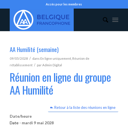
Accès pour les membres
AA Humilité (semaine)
/
09/05/2028
dans
En ligne uniquement
,
Réunion de
/
rétablissement
par
Admin Digital
Réunion en ligne du groupe
AA Humilité
Retour à la liste des réunions en ligne
Date/heure
Date -
mardi 9 mai 2028