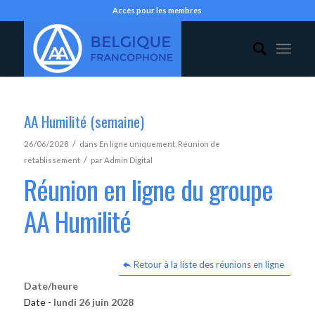
Accès pour les membres
AA Humilité (semaine)
/
26/06/2028
dans
En ligne uniquement
,
Réunion de
/
rétablissement
par
Admin Digital
Réunion en ligne du groupe
AA Humilité
Retour à la liste des réunions en ligne
Date/heure
Date -
lundi 26 juin 2028