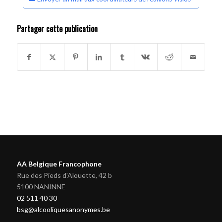
Partager cette publication
AA Belgique Francophone
Rue des Pieds d'Alouette, 42 b
5100 NANINNE
02 511 40 30
bsg@alcooliquesanonymes.be