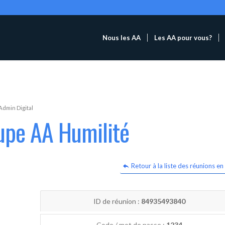
Nous les AA
Les AA pour vous?
Admin Digital
upe AA Humilité
Retour à la liste des réunions en 
ID de réunion :
84935493840
Code / mot de passe :
1234