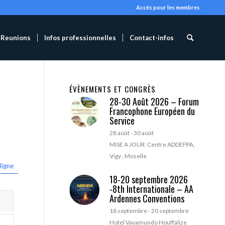
Accès pour les membres
Reunions
Infos professionnelles
Contact-infos
ÉVÈNEMENTS ET CONGRÈS
28-30 Août 2026 – Forum
Francophone Européen du
Service
28 août
-
30 août
MISE A JOUR: Centre ADDEPPA,
Vigy , Moselle
ligne
18-20 septembre 2026
-8th Internationale – AA
Ardennes Conventions
18 septembre
-
20 septembre
Hotel Vayamundo Houffalize