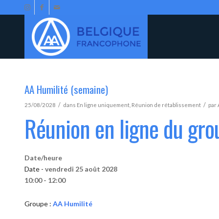
AA Humilité (semaine)
/
/
25/08/2028
dans
En ligne uniquement
,
Réunion de rétablissement
par
Réunion en ligne du gro
Date/heure
Date -
vendredi 25 août 2028
10:00 - 12:00
Groupe :
AA Humilité