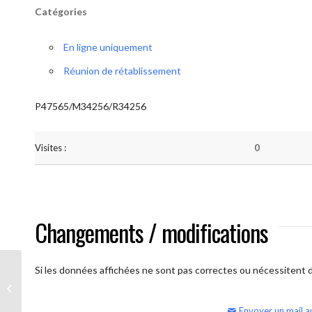
Catégories
En ligne uniquement
Réunion de rétablissement
P47565/M34256/R34256
Visites :
0
Changements / modifications
Si les données affichées ne sont pas correctes ou nécessitent d'
AA Humilité (semaine)
Envoyer un mail a