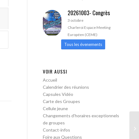
20261003- Congrès
3 octobre
Charleroi Espace Meeting
Européen (CEME)
Tous les évenements
VOIR AUSSI
Accueil
Calendrier des réunions
Capsules Vidéo
Carte des Groupes
Cellule jeune
Changements d’horaires exceptionnels
de groupes
AA
Contact-infos
Foire aux Questions