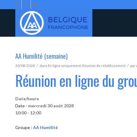
AA Humilité (semaine)
/
/
30/08/2028
dans
En ligne uniquement
,
Réunion de rétablissement
par
Réunion en ligne du gro
Date/heure
Date -
mercredi 30 août 2028
10:00 - 12:00
Groupe :
AA Humilité