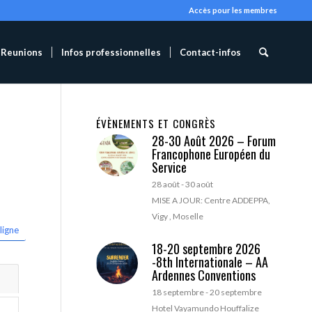
Accès pour les membres
Reunions
Infos professionnelles
Contact-infos
ÉVÈNEMENTS ET CONGRÈS
28-30 Août 2026 – Forum
Francophone Européen du
Service
28 août
-
30 août
MISE A JOUR: Centre ADDEPPA,
Vigy , Moselle
ligne
18-20 septembre 2026
-8th Internationale – AA
Ardennes Conventions
18 septembre
-
20 septembre
Hotel Vayamundo Houffalize