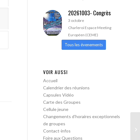
20261003- Congrès
3 octobre
Charleroi Espace Meeting
Européen (CEME)
Tous les évenements
VOIR AUSSI
Accueil
Calendrier des réunions
Capsules Vidéo
Carte des Groupes
Cellule jeune
Changements d’horaires exceptionnels
de groupes
AA
Contact-infos
Foire aux Questions