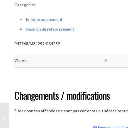
Catégories
En ligne uniquement
Réunion de rétablissement
P47568/M34259/R34259
Visites :
0
Changements / modifications
Si les données affichées ne sont pas correctes ou nécessitent d'
AA Humilité (semaine)
Envoyer un mail a