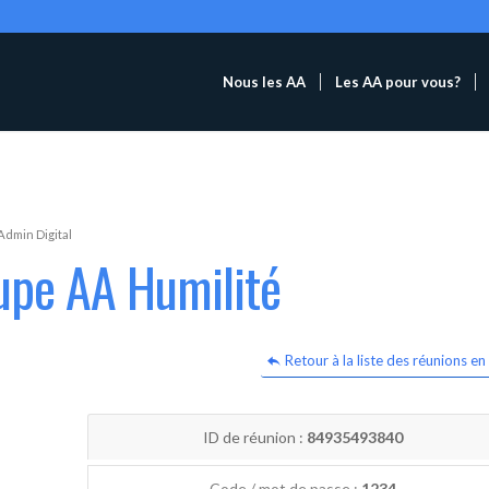
Nous les AA
Les AA pour vous?
Admin Digital
upe AA Humilité
Retour à la liste des réunions en 
ID de réunion :
84935493840
Code / mot de passe :
1234