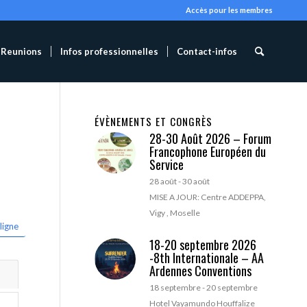
Accès pour les membres
Reunions
Infos professionnelles
Contact-infos
ÉVÈNEMENTS ET CONGRÈS
28-30 Août 2026 – Forum
Francophone Européen du
Service
28 août
-
30 août
MISE A JOUR: Centre ADDEPPA,
Vigy , Moselle
ligne
18-20 septembre 2026
-8th Internationale – AA
Ardennes Conventions
18 septembre
-
20 septembre
Hotel Vayamundo Houffalize