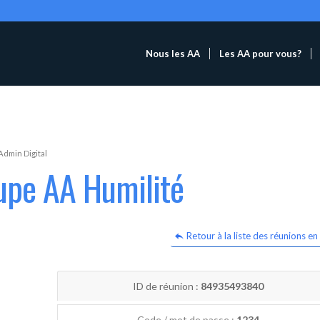
Nous les AA
Les AA pour vous?
Admin Digital
upe AA Humilité
Retour à la liste des réunions en 
ID de réunion :
84935493840
Code / mot de passe :
1234