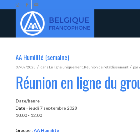
AA Humilité (semaine)
/
/
07/09/2028
dans
En ligne uniquement
,
Réunion de rétablissement
par
Réunion en ligne du gro
Date/heure
Date -
jeudi 7 septembre 2028
10:00 - 12:00
Groupe :
AA Humilité