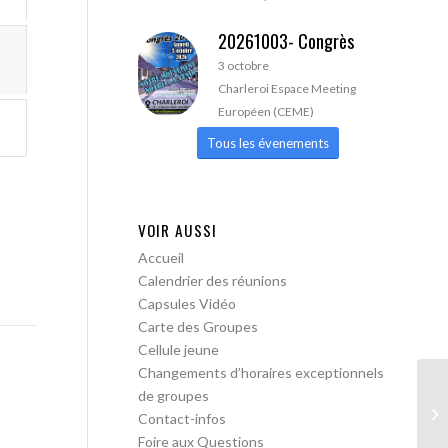
20261003- Congrès
3 octobre
Charleroi Espace Meeting
Européen (CEME)
Tous les évenements
VOIR AUSSI
Accueil
Calendrier des réunions
Capsules Vidéo
Carte des Groupes
Cellule jeune
Changements d’horaires exceptionnels
de groupes
AA
Contact-infos
Foire aux Questions