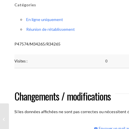
Catégories
En ligne uniquement
Réunion de rétablissement
P47574/M34265/R34265
Visites :
0
Changements / modifications
Si les données affichées ne sont pas correctes ou nécessitent d'
AA Humilité (semaine)
Envoyer un mail a