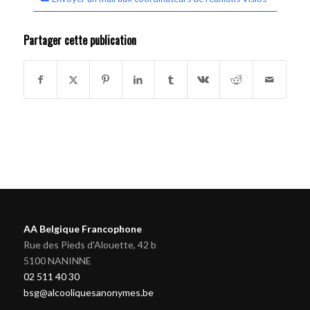
Partager cette publication
AA Belgique Francophone
Rue des Pieds d'Alouette, 42 b
5100 NANINNE
02 511 40 30
bsg@alcooliquesanonymes.be