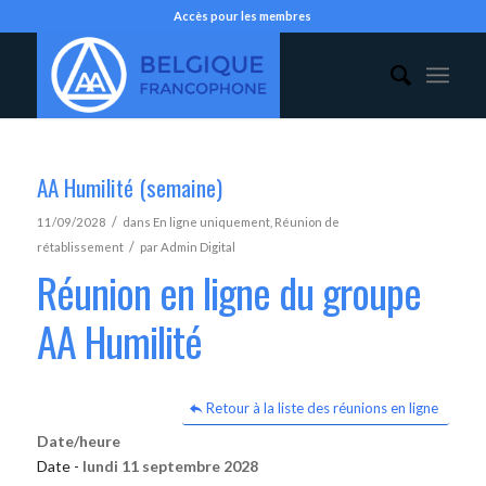
Accès pour les membres
AA Humilité (semaine)
/
11/09/2028
dans
En ligne uniquement
,
Réunion de
/
rétablissement
par
Admin Digital
Réunion en ligne du groupe
AA Humilité
Retour à la liste des réunions en ligne
Date/heure
Date -
lundi 11 septembre 2028