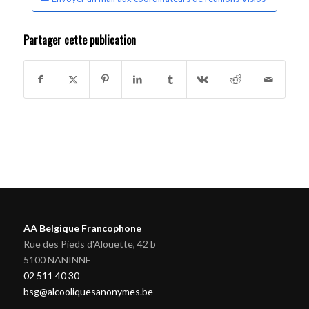
Partager cette publication
AA Belgique Francophone
Rue des Pieds d'Alouette, 42 b
5100 NANINNE
02 511 40 30
bsg@alcooliquesanonymes.be