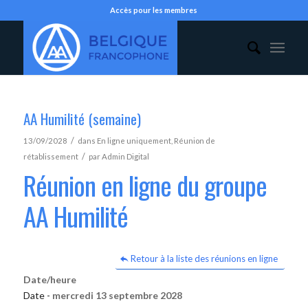
Accès pour les membres
AA Humilité (semaine)
/
13/09/2028
dans
En ligne uniquement
,
Réunion de
/
rétablissement
par
Admin Digital
Réunion en ligne du groupe
AA Humilité
Retour à la liste des réunions en ligne
Date/heure
Date -
mercredi 13 septembre 2028