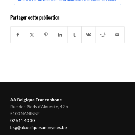
Partager cette publication
AA Belgique Francophone
Rue des Pieds d'Alouette, 42 b
5100 NANINNE
02 511 40 30
bsg@alcooliquesanonymes.be