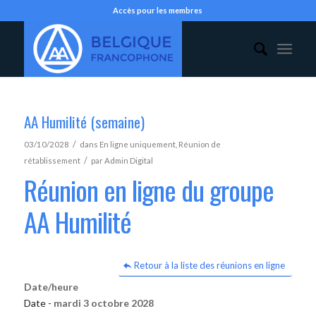
Accès pour les membres
AA Humilité (semaine)
/
03/10/2028
dans
En ligne uniquement
,
Réunion de
/
rétablissement
par
Admin Digital
Réunion en ligne du groupe
AA Humilité
Retour à la liste des réunions en ligne
Date/heure
Date -
mardi 3 octobre 2028