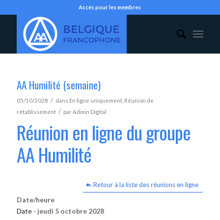
Accès pour les membres
AA Humilité (semaine)
/
05/10/2028
dans
En ligne uniquement
,
Réunion de
/
rétablissement
par
Admin Digital
Réunion en ligne du groupe
AA Humilité
Retour à la liste des réunions en ligne
Date/heure
Date -
jeudi 5 octobre 2028