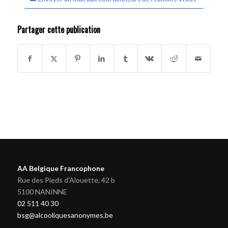
Partager cette publication
AA Belgique Francophone
Rue des Pieds d'Alouette, 42 b
5100 NANINNE
02 511 40 30
bsg@alcooliquesanonymes.be