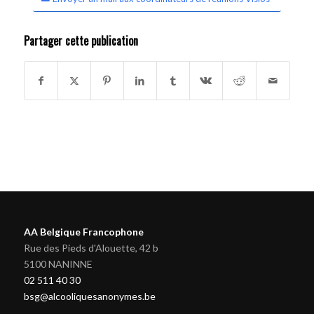
Partager cette publication
AA Belgique Francophone
Rue des Pieds d'Alouette, 42 b
5100 NANINNE
02 511 40 30
bsg@alcooliquesanonymes.be