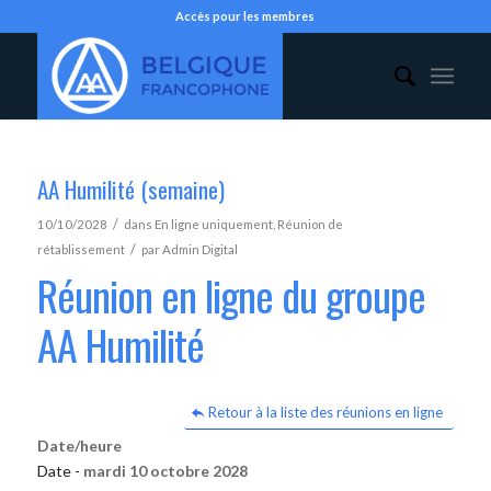
Accès pour les membres
AA Humilité (semaine)
/
10/10/2028
dans
En ligne uniquement
,
Réunion de
/
rétablissement
par
Admin Digital
Réunion en ligne du groupe
AA Humilité
Retour à la liste des réunions en ligne
Date/heure
Date -
mardi 10 octobre 2028