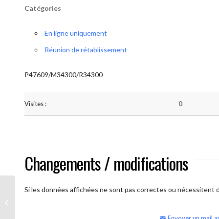
Catégories
En ligne uniquement
Réunion de rétablissement
P47609/M34300/R34300
Visites :
0
Changements / modifications
Si les données affichées ne sont pas correctes ou nécessitent d'
AA Humilité (semaine)
Envoyer un mail a