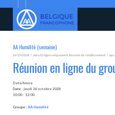
AA Humilité (semaine)
/
/
26/10/2028
dans
En ligne uniquement
,
Réunion de rétablissement
par
Réunion en ligne du gro
Date/heure
Date -
jeudi 26 octobre 2028
10:00 - 12:00
Groupe :
AA Humilité