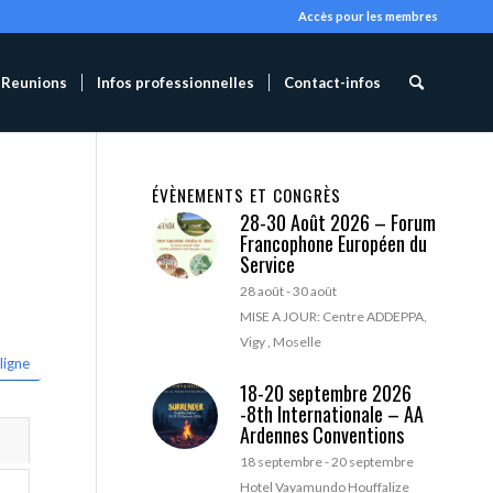
Accès pour les membres
Reunions
Infos professionnelles
Contact-infos
ÉVÈNEMENTS ET CONGRÈS
28-30 Août 2026 – Forum
Francophone Européen du
Service
28 août
-
30 août
MISE A JOUR: Centre ADDEPPA,
Vigy , Moselle
ligne
18-20 septembre 2026
-8th Internationale – AA
Ardennes Conventions
18 septembre
-
20 septembre
Hotel Vayamundo Houffalize