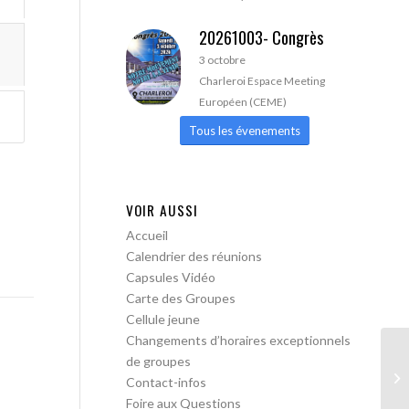
20261003- Congrès
3 octobre
Charleroi Espace Meeting
Européen (CEME)
Tous les évenements
VOIR AUSSI
Accueil
Calendrier des réunions
Capsules Vidéo
Carte des Groupes
Cellule jeune
Changements d’horaires exceptionnels
de groupes
AA
Contact-infos
Foire aux Questions