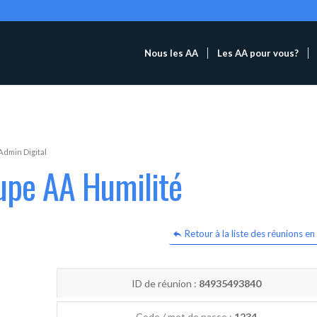
Nous les AA
Les AA pour vous?
Admin Digital
upe AA Humilité
Retour à la liste des réunions en 
ID de réunion :
84935493840
Code / mot de passe :
1234