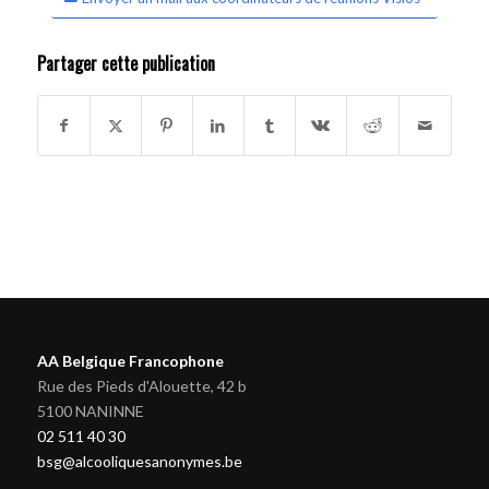
Partager cette publication
AA Belgique Francophone
Rue des Pieds d'Alouette, 42 b
5100 NANINNE
02 511 40 30
bsg@alcooliquesanonymes.be