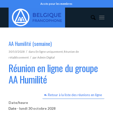
Accès pour les membres
AA Humilité (semaine)
/
30/10/2028
dans
En ligne uniquement
,
Réunion de
/
rétablissement
par
Admin Digital
Réunion en ligne du groupe
AA Humilité
Retour à la liste des réunions en ligne
Date/heure
Date -
lundi 30 octobre 2028