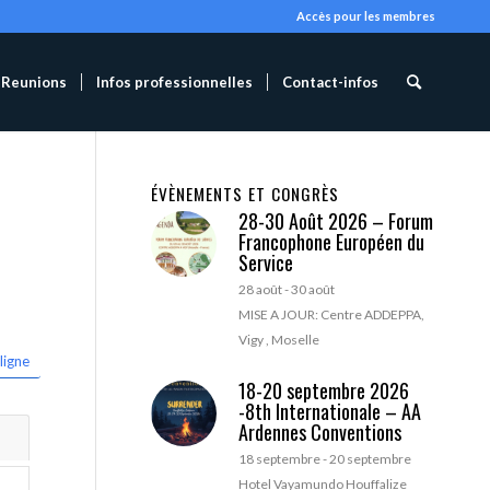
Accès pour les membres
Reunions
Infos professionnelles
Contact-infos
ÉVÈNEMENTS ET CONGRÈS
28-30 Août 2026 – Forum
Francophone Européen du
Service
28 août
-
30 août
MISE A JOUR: Centre ADDEPPA,
Vigy , Moselle
ligne
18-20 septembre 2026
-8th Internationale – AA
Ardennes Conventions
18 septembre
-
20 septembre
Hotel Vayamundo Houffalize