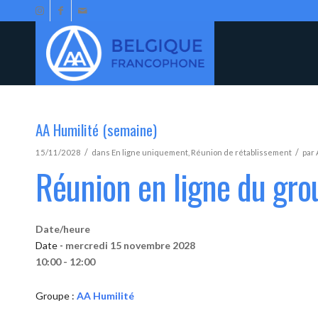
AA Humilité (semaine)
/
/
15/11/2028
dans
En ligne uniquement
,
Réunion de rétablissement
par
Réunion en ligne du gro
Date/heure
Date -
mercredi 15 novembre 2028
10:00 - 12:00
Groupe :
AA Humilité