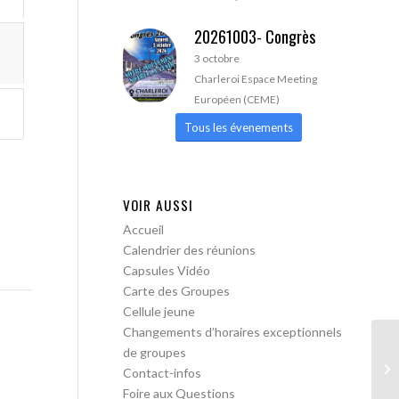
20261003- Congrès
3 octobre
Charleroi Espace Meeting
Européen (CEME)
Tous les évenements
VOIR AUSSI
Accueil
Calendrier des réunions
Capsules Vidéo
Carte des Groupes
Cellule jeune
Changements d’horaires exceptionnels
de groupes
AA
Contact-infos
Foire aux Questions