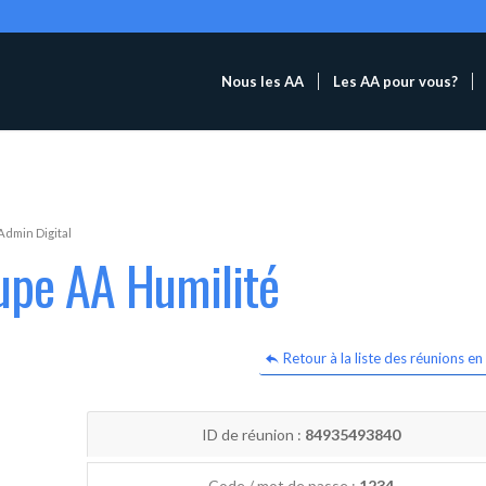
Nous les AA
Les AA pour vous?
Admin Digital
upe AA Humilité
Retour à la liste des réunions en 
ID de réunion :
84935493840
Code / mot de passe :
1234