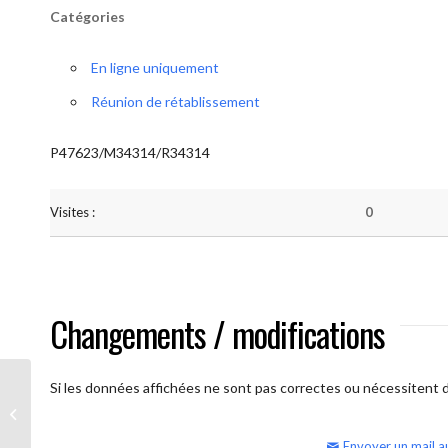
Catégories
En ligne uniquement
Réunion de rétablissement
P47623/M34314/R34314
Visites :
0
Changements / modifications
Si les données affichées ne sont pas correctes ou nécessitent d'
AA Humilité (semaine)
Envoyer un mail a