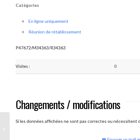
Catégories
En ligne uniquement
Réunion de rétablissement
P47672/M34363/R34363
Visites :
0
Changements / modifications
Si les données affichées ne sont pas correctes ou nécessitent d'
AA Humilité (semaine)
Envoyer un mail a