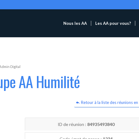
Nous les AA
Les AA pour vous?
Admin Digital
upe AA Humilité
Retour à la liste des réunions en 
ID de réunion :
84935493840
Code / mot de passe :
1234