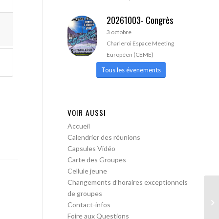
20261003- Congrès
3 octobre
Charleroi Espace Meeting
Européen (CEME)
Tous les évenements
VOIR AUSSI
Accueil
Calendrier des réunions
Capsules Vidéo
Carte des Groupes
Cellule jeune
Changements d’horaires exceptionnels
de groupes
AA
Contact-infos
Foire aux Questions