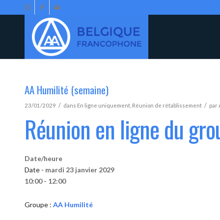
AA Humilité (semaine)
/
/
23/01/2029
dans
En ligne uniquement
,
Réunion de rétablissement
par
Réunion en ligne du gro
Date/heure
Date -
mardi 23 janvier 2029
10:00 - 12:00
Groupe :
AA Humilité