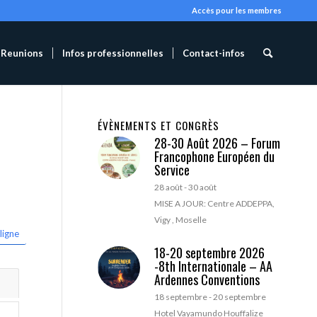
Accès pour les membres
Reunions
Infos professionnelles
Contact-infos
ÉVÈNEMENTS ET CONGRÈS
28-30 Août 2026 – Forum
Francophone Européen du
Service
28 août
-
30 août
MISE A JOUR: Centre ADDEPPA,
Vigy , Moselle
ligne
18-20 septembre 2026
-8th Internationale – AA
Ardennes Conventions
18 septembre
-
20 septembre
Hotel Vayamundo Houffalize