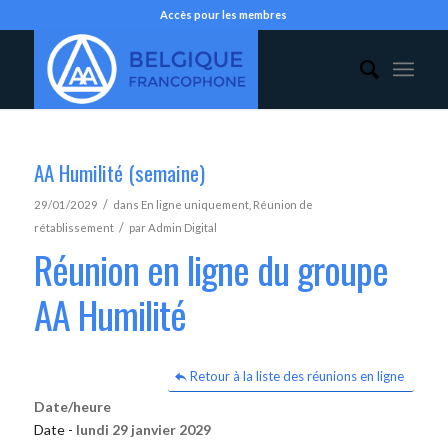
Accès pour les membres
AA Humilité (semaine)
/
29/01/2029
dans
En ligne uniquement
,
Réunion de
/
rétablissement
par
Admin Digital
Réunion en ligne du groupe
AA Humilité
Retour à la liste des réunions en ligne
Date/heure
Date -
lundi 29 janvier 2029