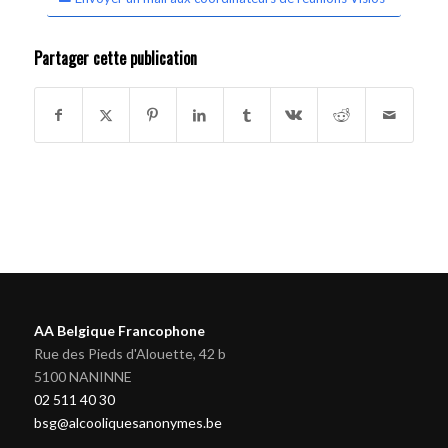
Partager cette publication
AA Belgique Francophone
Rue des Pieds d'Alouette, 42 b
5100 NANINNE
02 511 40 30
bsg@alcooliquesanonymes.be