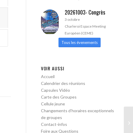
20261003- Congrès
3 octobre
Charleroi Espace Meeting
Européen (CEME)
Tous les évenements
VOIR AUSSI
Accueil
Calendrier des réunions
Capsules Vidéo
Carte des Groupes
Cellule jeune
Changements d’horaires exceptionnels
de groupes
AA
Contact-infos
Foire aux Questions