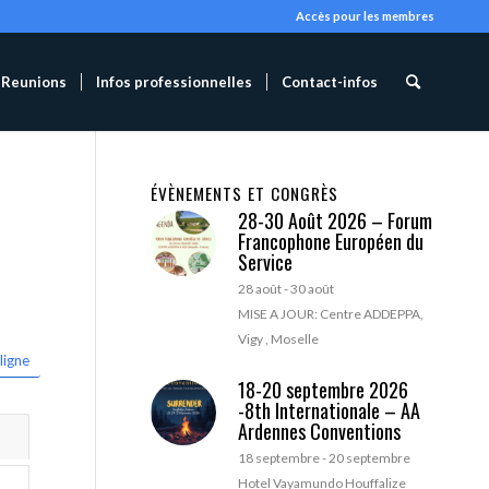
Accès pour les membres
Reunions
Infos professionnelles
Contact-infos
ÉVÈNEMENTS ET CONGRÈS
28-30 Août 2026 – Forum
Francophone Européen du
Service
28 août
-
30 août
MISE A JOUR: Centre ADDEPPA,
Vigy , Moselle
ligne
18-20 septembre 2026
-8th Internationale – AA
Ardennes Conventions
18 septembre
-
20 septembre
Hotel Vayamundo Houffalize