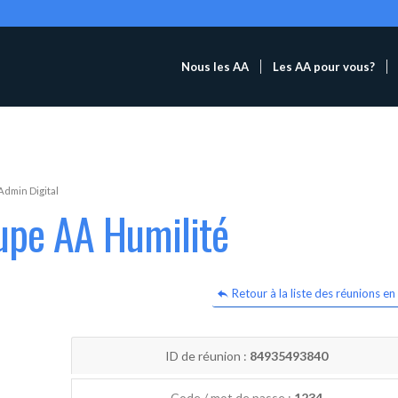
Nous les AA
Les AA pour vous?
Admin Digital
upe AA Humilité
Retour à la liste des réunions en 
ID de réunion :
84935493840
Code / mot de passe :
1234