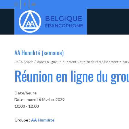
AA Humilité (semaine)
/
/
06/02/2029
dans
En ligne uniquement
,
Réunion de rétablissement
par
Réunion en ligne du gro
Date/heure
Date -
mardi 6 février 2029
10:00 - 12:00
Groupe :
AA Humilité