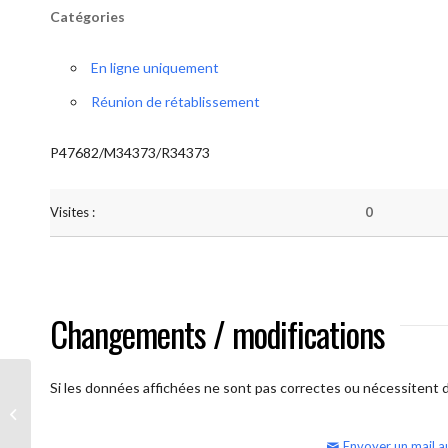
Catégories
En ligne uniquement
Réunion de rétablissement
P47682/M34373/R34373
Visites :
0
Changements / modifications
Si les données affichées ne sont pas correctes ou nécessitent d'
AA Humilité (semaine)
Envoyer un mail a