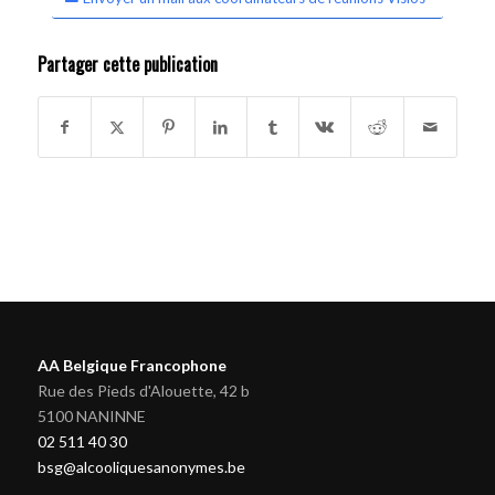
Partager cette publication
AA Belgique Francophone
Rue des Pieds d'Alouette, 42 b
5100 NANINNE
02 511 40 30
bsg@alcooliquesanonymes.be