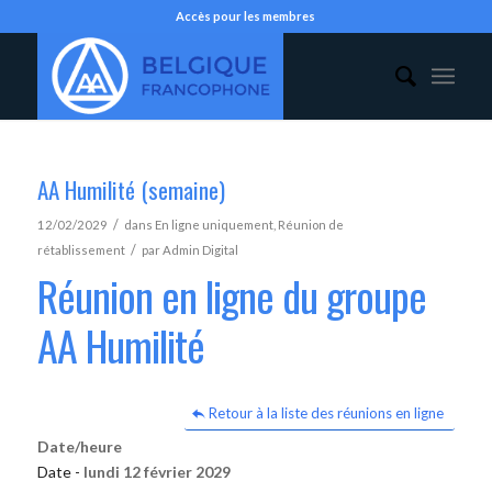
Accès pour les membres
AA Humilité (semaine)
/
12/02/2029
dans
En ligne uniquement
,
Réunion de
/
rétablissement
par
Admin Digital
Réunion en ligne du groupe
AA Humilité
Retour à la liste des réunions en ligne
Date/heure
Date -
lundi 12 février 2029