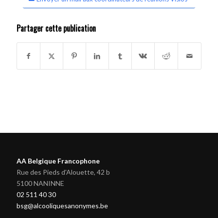
Partager cette publication
AA Belgique Francophone
Rue des Pieds d'Alouette, 42 b
5100 NANINNE
02 511 40 30
bsg@alcooliquesanonymes.be