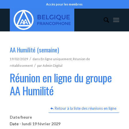
Accès pour les membres
AA Humilité (semaine)
/
19/02/2029
dans
En ligne uniquement
,
Réunion de
/
rétablissement
par
Admin Digital
Réunion en ligne du groupe
AA Humilité
Retour à la liste des réunions en ligne
Date/heure
Date -
lundi 19 février 2029