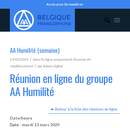
Accès pour les membres
AA Humilité (semaine)
/
13/03/2029
dans
En ligne uniquement
,
Réunion de
/
rétablissement
par
Admin Digital
Réunion en ligne du groupe
AA Humilité
Retour à la liste des réunions en ligne
Date/heure
Date -
mardi 13 mars 2029