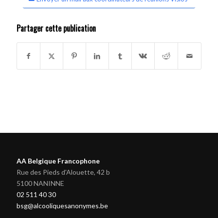
Partager cette publication
AA Belgique Francophone
Rue des Pieds d'Alouette, 42 b
5100 NANINNE
02 511 40 30
bsg@alcooliquesanonymes.be