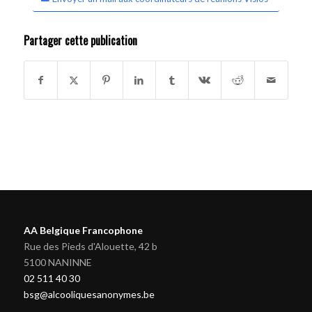
Partager cette publication
AA Belgique Francophone
Rue des Pieds d'Alouette, 42 b
5100 NANINNE
02 511 40 30
bsg@alcooliquesanonymes.be