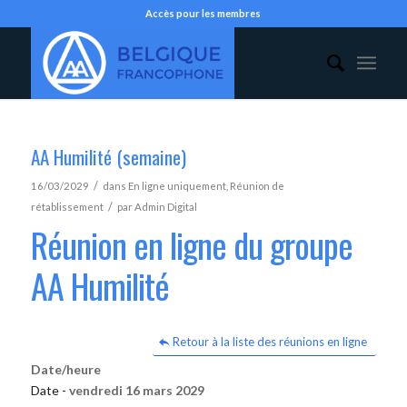
Accès pour les membres
AA Humilité (semaine)
/
16/03/2029
dans
En ligne uniquement
,
Réunion de
/
rétablissement
par
Admin Digital
Réunion en ligne du groupe
AA Humilité
Retour à la liste des réunions en ligne
Date/heure
Date -
vendredi 16 mars 2029