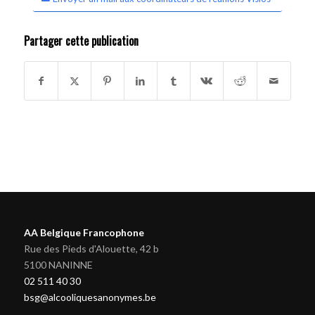
Partager cette publication
AA Belgique Francophone
Rue des Pieds d'Alouette, 42 b
5100 NANINNE
02 511 40 30
bsg@alcooliquesanonymes.be