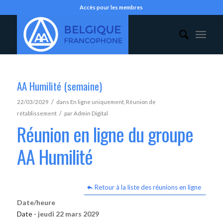
Accès pour les membres
AA Humilité (semaine)
/
22/03/2029
dans
En ligne uniquement
,
Réunion de
/
rétablissement
par
Admin Digital
Réunion en ligne du groupe
AA Humilité
Retour à la liste des réunions en ligne
Date/heure
Date -
jeudi 22 mars 2029