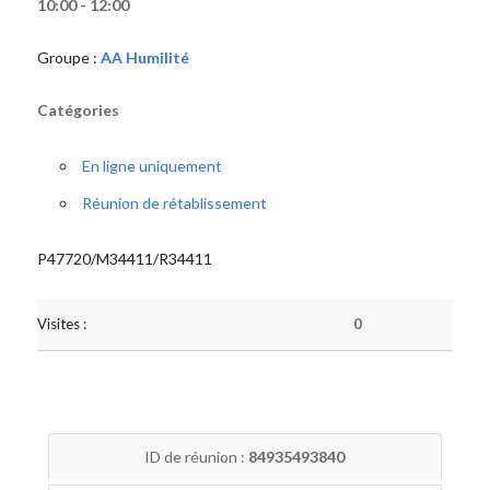
10:00 - 12:00
Groupe :
AA Humilité
Catégories
En ligne uniquement
Réunion de rétablissement
P47720/M34411/R34411
Visites :
0
ID de réunion :
84935493840