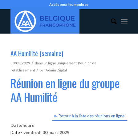
Accès pour les membres
AA Humilité (semaine)
/
30/03/2029
dans
En ligne uniquement
,
Réunion de
/
rétablissement
par
Admin Digital
Réunion en ligne du groupe
AA Humilité
Retour à la liste des réunions en ligne
Date/heure
Date -
vendredi 30 mars 2029