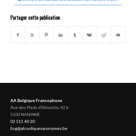
Partager cette publication
AA Belgique Francophone
Rue des Pieds d'Alouette, 42 b
5100 NANINNE
02 511 40 30
bsg@alcooliquesanonymes.be