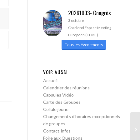
20261003- Congrès
3 octobre
Charleroi Espace Meeting
Européen (CEME)
Tous les évenements
VOIR AUSSI
Accueil
Calendrier des réunions
Capsules Vidéo
Carte des Groupes
Cellule jeune
Changements d’horaires exceptionnels
de groupes
AA
Contact-infos
Foire aux Questions