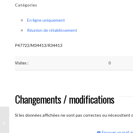
Catégories
En ligne uniquement
Réunion de rétablissement
P47722/M34413/R34413
Visites :
0
Changements / modifications
Si les données affichées ne sont pas correctes ou nécessitent d'
AA Humilité (semaine)
Envoyer un mail a