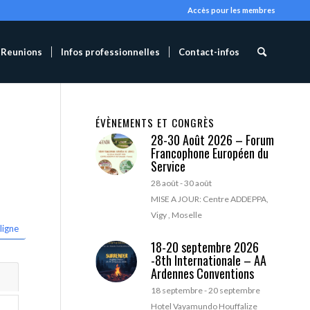
Accès pour les membres
Reunions
Infos professionnelles
Contact-infos
ÉVÈNEMENTS ET CONGRÈS
28-30 Août 2026 – Forum
Francophone Européen du
Service
28 août
-
30 août
MISE A JOUR: Centre ADDEPPA,
Vigy , Moselle
ligne
18-20 septembre 2026
-8th Internationale – AA
Ardennes Conventions
18 septembre
-
20 septembre
Hotel Vayamundo Houffalize