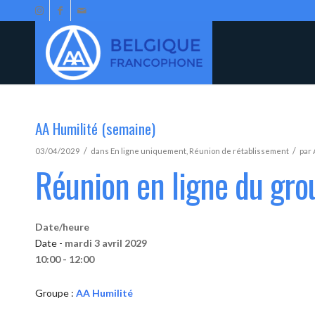
AA Humilité (semaine)
/
/
03/04/2029
dans
En ligne uniquement
,
Réunion de rétablissement
par
Réunion en ligne du gro
Date/heure
Date -
mardi 3 avril 2029
10:00 - 12:00
Groupe :
AA Humilité