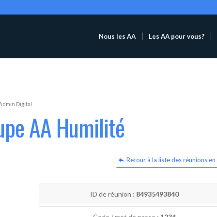
Nous les AA
Les AA pour vous?
Admin Digital
upe AA Humilité
Retour à la liste des réunions en 
ID de réunion :
84935493840
Code / mot de passe :
1234