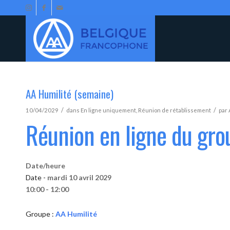
AA Humilité (semaine)
/
/
10/04/2029
dans
En ligne uniquement
,
Réunion de rétablissement
par
Réunion en ligne du gro
Date/heure
Date -
mardi 10 avril 2029
10:00 - 12:00
Groupe :
AA Humilité