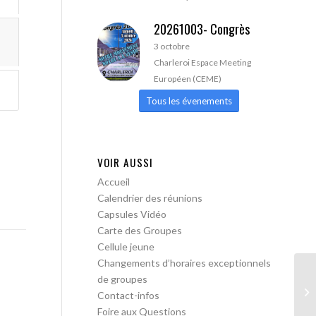
20261003- Congrès
3 octobre
Charleroi Espace Meeting
Européen (CEME)
Tous les évenements
VOIR AUSSI
Accueil
Calendrier des réunions
Capsules Vidéo
Carte des Groupes
Cellule jeune
Changements d’horaires exceptionnels
de groupes
AA
Contact-infos
Foire aux Questions