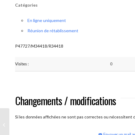
Catégories
En ligne uniquement
Réunion de rétablissement
P47727/M34418/R34418
Visites :
0
Changements / modifications
Si les données affichées ne sont pas correctes ou nécessitent d'
AA Humilité (semaine)
Envoyer un mail a