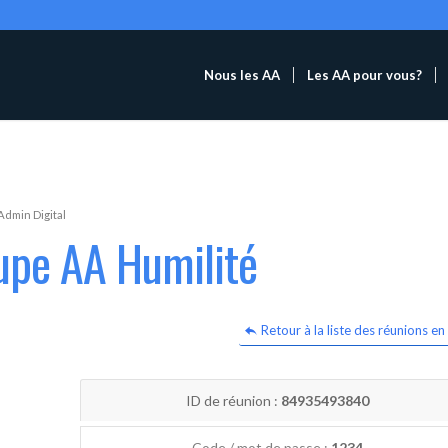
Nous les AA
Les AA pour vous?
Admin Digital
upe AA Humilité
Retour à la liste des réunions en 
ID de réunion :
84935493840
Code / mot de passe :
1234