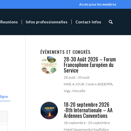
Accès pour les membres
Reunions
Infos professionnelles
Contact-infos
ÉVÈNEMENTS ET CONGRÈS
28-30 Août 2026 – Forum
Francophone Européen du
Service
28 août
-
30 août
MISE A JOUR: Centre ADDEPPA,
Vigy , Moselle
ligne
18-20 septembre 2026
-8th Internationale – AA
Ardennes Conventions
18 septembre
-
20 septembre
Hotel Vayamundo Houffalize