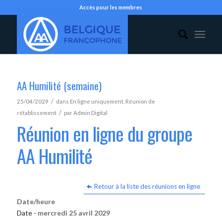
Accès pour les membres
AA Humilité (semaine)
/
25/04/2029
dans
En ligne uniquement
,
Réunion de
/
rétablissement
par
Admin Digital
Réunion en ligne du groupe
AA Humilité
Retour à la liste des réunions en ligne
Date/heure
Date -
mercredi 25 avril 2029