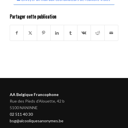
Partager cette publication
AA Belgique Francophone
Rue des Pieds d'Alouette, 42 b
5100 NANINNE
02 511 40 30
bsg@alcooliquesanonymes.be