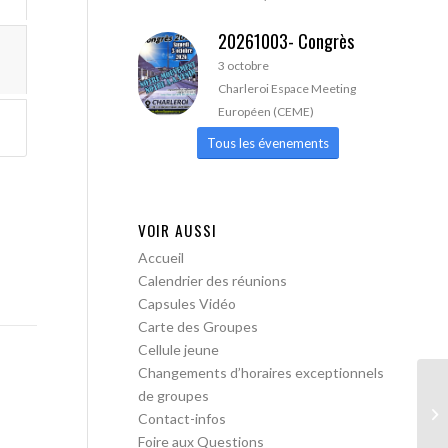
20261003- Congrès
3 octobre
Charleroi Espace Meeting
Européen (CEME)
Tous les évenements
VOIR AUSSI
Accueil
Calendrier des réunions
Capsules Vidéo
Carte des Groupes
Cellule jeune
Changements d’horaires exceptionnels
de groupes
AA
Contact-infos
Foire aux Questions