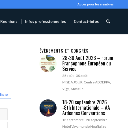
Accès pour les membres
Reunions
Infos professionnelles
Contact-infos
ÉVÈNEMENTS ET CONGRÈS
28-30 Août 2026 – Forum
Francophone Européen du
Service
28 août
-
30 août
MISE A JOUR: Centre ADDEPPA,
Vigy , Moselle
ligne
18-20 septembre 2026
-8th Internationale – AA
Ardennes Conventions
18 septembre
-
20 septembre
Hotel Vayamundo Houffalize