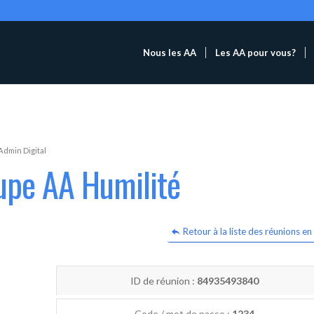
Nous les AA
Les AA pour vous?
Admin Digital
upe AA Humilité
Retour à la liste des réunions en 
ID de réunion :
84935493840
Code / mot de passe :
1234