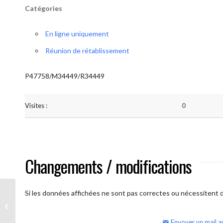
Catégories
En ligne uniquement
Réunion de rétablissement
P47758/M34449/R34449
Visites :
0
Changements / modifications
Si les données affichées ne sont pas correctes ou nécessitent d'
AA Humilité (semaine)
Envoyer un mail a