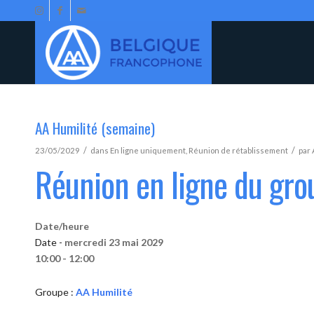
AA Humilité (semaine)
/
/
23/05/2029
dans
En ligne uniquement
,
Réunion de rétablissement
par
Réunion en ligne du gro
Date/heure
Date -
mercredi 23 mai 2029
10:00 - 12:00
Groupe :
AA Humilité