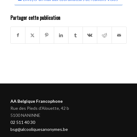
Partager cette publication
AA Belgique Francophone
Rue des Pieds d'Alouette, 42 b
5100 NANINNE
02 511 40 30
bsg@alcooliquesanonymes.be