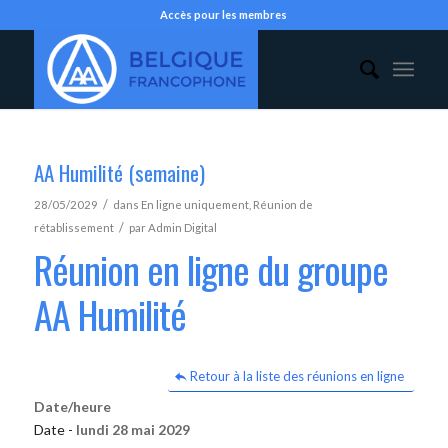
Accès pour les membres
AA Humilité (semaine)
/
28/05/2029
dans
En ligne uniquement
,
Réunion de
/
rétablissement
par
Admin Digital
Réunion en ligne du groupe
AA Humilité
Retour à la liste des réunions en ligne
Date/heure
Date -
lundi 28 mai 2029