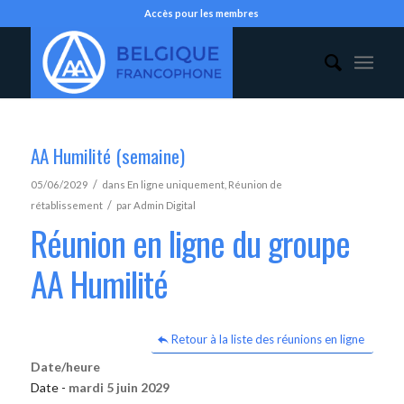
Accès pour les membres
AA Humilité (semaine)
/
05/06/2029
dans
En ligne uniquement
,
Réunion de
/
rétablissement
par
Admin Digital
Réunion en ligne du groupe
AA Humilité
Retour à la liste des réunions en ligne
Date/heure
Date -
mardi 5 juin 2029