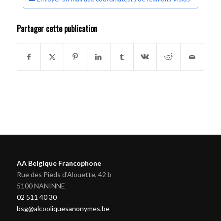
Partager cette publication
AA Belgique Francophone
Rue des Pieds d'Alouette, 42 b
5100 NANINNE
02 511 40 30
bsg@alcooliquesanonymes.be