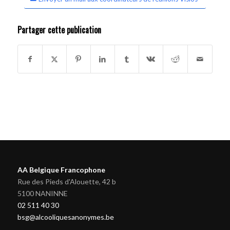
Partager cette publication
AA Belgique Francophone
Rue des Pieds d'Alouette, 42 b
5100 NANINNE
02 511 40 30
bsg@alcooliquesanonymes.be