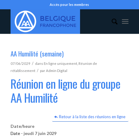
Accès pour les membres
AA Humilité (semaine)
/
07/06/2029
dans
En ligne uniquement
,
Réunion de
/
rétablissement
par
Admin Digital
Réunion en ligne du groupe
AA Humilité
Retour à la liste des réunions en ligne
Date/heure
Date -
jeudi 7 juin 2029