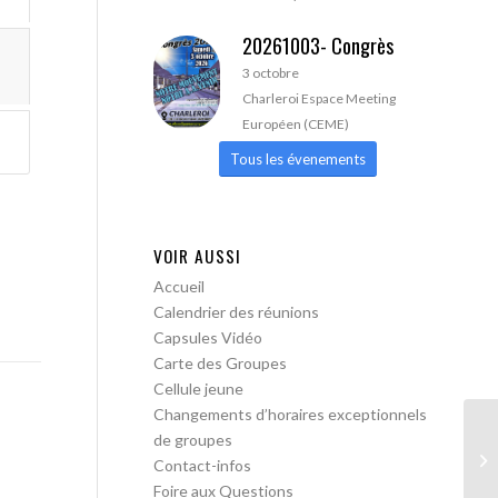
20261003- Congrès
3 octobre
Charleroi Espace Meeting
Européen (CEME)
Tous les évenements
VOIR AUSSI
Accueil
Calendrier des réunions
Capsules Vidéo
Carte des Groupes
Cellule jeune
Changements d’horaires exceptionnels
de groupes
AA
Contact-infos
Foire aux Questions