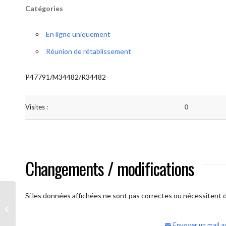
Catégories
En ligne uniquement
Réunion de rétablissement
P47791/M34482/R34482
Visites :
0
Changements / modifications
Si les données affichées ne sont pas correctes ou nécessitent d'
AA Humilité (semaine)
Envoyer un mail a