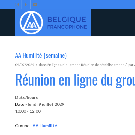
AA Humilité (semaine)
/
/
09/07/2029
dans
En ligne uniquement
,
Réunion de rétablissement
par
Réunion en ligne du gro
Date/heure
Date -
lundi 9 juillet 2029
10:00 - 12:00
Groupe :
AA Humilité