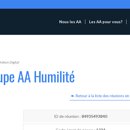
Nous les AA
Les AA pour vous?
Admin Digital
upe AA Humilité
Retour à la liste des réunions en 
ID de réunion :
84935493840
Code / mot de passe :
1234