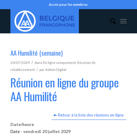
Accès pour les membres
AA Humilité (semaine)
/
20/07/2029
dans
En ligne uniquement
,
Réunion de
/
rétablissement
par
Admin Digital
Réunion en ligne du groupe
AA Humilité
Retour à la liste des réunions en ligne
Date/heure
Date -
vendredi 20 juillet 2029