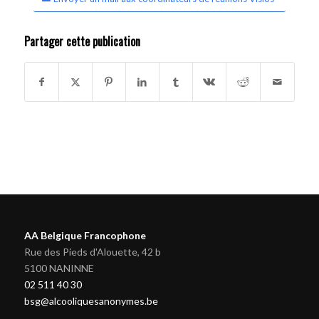
Partager cette publication
AA Belgique Francophone
Rue des Pieds d'Alouette, 42 b
5100 NANINNE
02 511 40 30
bsg@alcooliquesanonymes.be