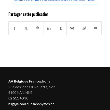
Partager cette publication
AA Belgique Francophone
Rue des Pieds d'Alouette, 42 b
5100 NANINNE
02 511 40 30
bsg@alcooliquesanonymes.be