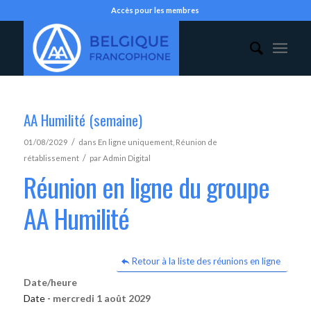
Accès pour les membres
AA Humilité (semaine)
/
01/08/2029
dans
En ligne uniquement
,
Réunion de
/
rétablissement
par
Admin Digital
Réunion en ligne du groupe
AA Humilité
Retour à la liste des réunions en ligne
Date/heure
Date -
mercredi 1 août 2029