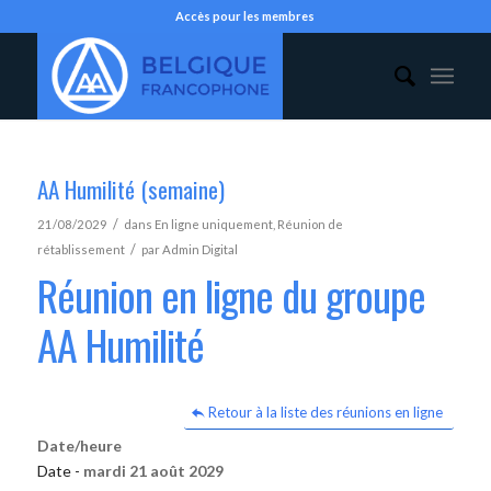
Accès pour les membres
AA Humilité (semaine)
/
21/08/2029
dans
En ligne uniquement
,
Réunion de
/
rétablissement
par
Admin Digital
Réunion en ligne du groupe
AA Humilité
Retour à la liste des réunions en ligne
Date/heure
Date -
mardi 21 août 2029