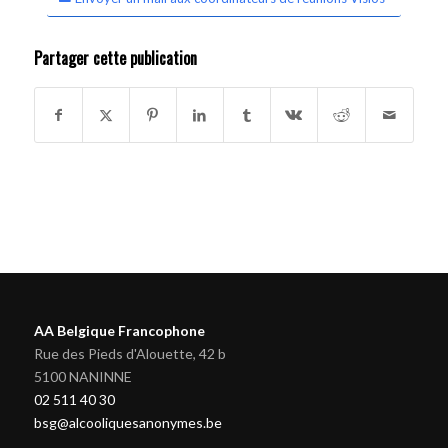
Partager cette publication
AA Belgique Francophone
Rue des Pieds d'Alouette, 42 b
5100 NANINNE
02 511 40 30
bsg@alcooliquesanonymes.be