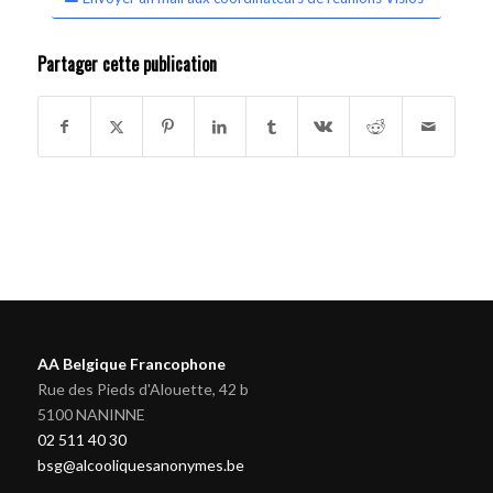
Partager cette publication
AA Belgique Francophone
Rue des Pieds d'Alouette, 42 b
5100 NANINNE
02 511 40 30
bsg@alcooliquesanonymes.be