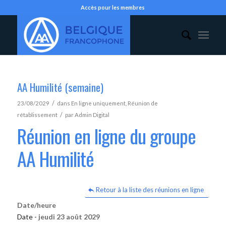
Accès pour les membres
AA Humilité (semaine)
/
23/08/2029
dans
En ligne uniquement
,
Réunion de
/
rétablissement
par
Admin Digital
Réunion en ligne du groupe
AA Humilité
Retour à la liste des réunions en ligne
Date/heure
Date -
jeudi 23 août 2029